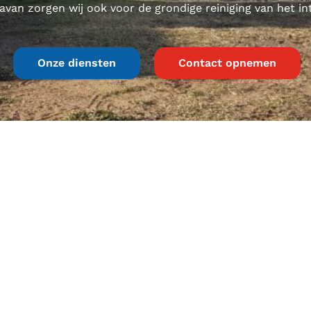
avan zorgen wij ook voor de grondige reiniging van het in
Onze diensten
Contact opnemen
Diensten
Informat
Stalling
Over ons
Verkoop
Nieuws
Reparatie en onderhoud
Veelgestelde vr
Koelkastverhuur
Privacy policy