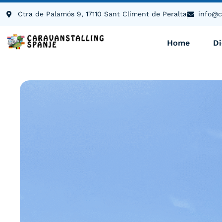
de
Ctra de Palamós 9, 17110 Sant Climent de Peralta
info@c
inhoud
Home
D