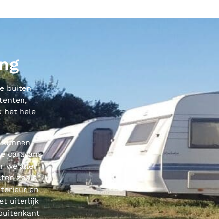
ing
de buiten
rtenten,
 het hele
e kunnen
le caravans
r we alle
cten zoals
terieur en
 uiterlijk
buitenkant