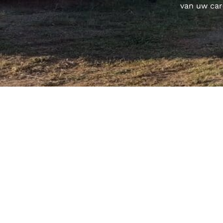
van uw car
Ctra de Palamos, 9
17110 Sant Climent de Peralta, Girona