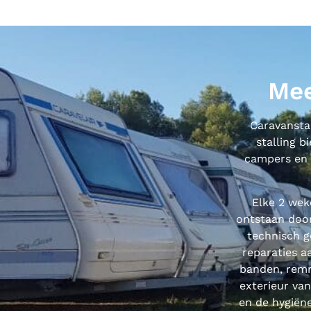
Mee
Caravanstal
stalling b
campers en 
Elke 2 wek
ontstaan door
technisch g
reparaties a
banden, remm
exterieur va
en de hygiën