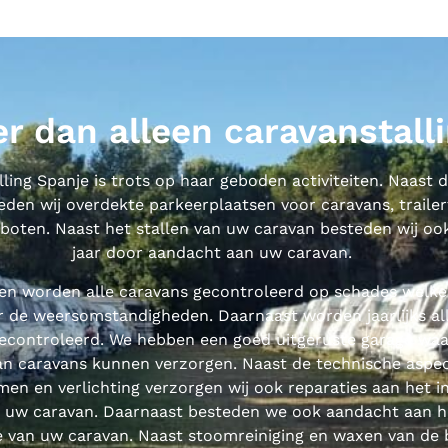
r dan alleen caravanstall
ling Spanje is trots op haar geboden activiteiten. Naast 
ieden wij overdekte parkeerplaatsen voor caravans, traile
boten. Naast het stallen van uw caravan besteden wij ook
jaar door aandacht aan uw caravan.
en worden alle caravans gecontroleerd op schades welk
 de weersomstandigheden. Daarnaast worden jaarlijks al
econtroleerd. We hebben een goed uitgeruste garage waa
an caravans kunnen verzorgen. Naast de technische aspe
en en verlichting verzorgen wij ook reparaties aan het in
n uw caravan. Daarnaast besteden we ook aandacht aan het
e van uw caravan. Naast stoomreiniging en waxen van de 