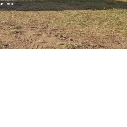
terieur.
ie
Onze beoordeling
Caravan storage spain
4.9
Gebaseerd op 25 beoordelingen
agen
powered by
G
o
o
g
l
e
beoordeel ons op