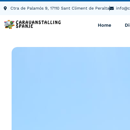
de
Ctra de Palamós 9, 17110 Sant Climent de Peralta
info@c
inhoud
Home
D