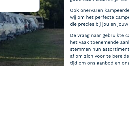
Ook onervaren kampeerder
wij om het perfecte campe
die precies bij jou en jou
De vraag naar gebruikte 
het vaak toenemende aanb
stemmen hun assortiment 
af om zich voor te bereid
tijd om ons aanbod en onz
presenteren.
Welk type caravan pas
Hoe verloopt het koo
Zit er garantie op jul