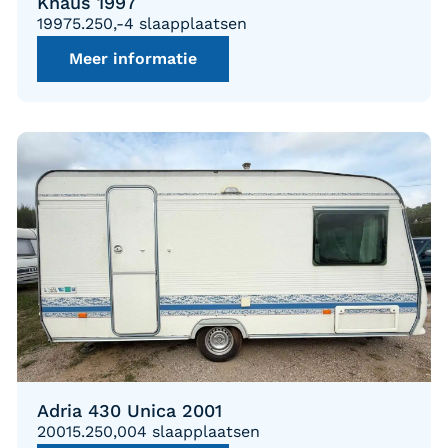
Knaus 1997
1997
5.250,-
4 slaapplaatsen
Meer informatie
Adria 430 Unica 2001
2001
5.250,00
4 slaapplaatsen