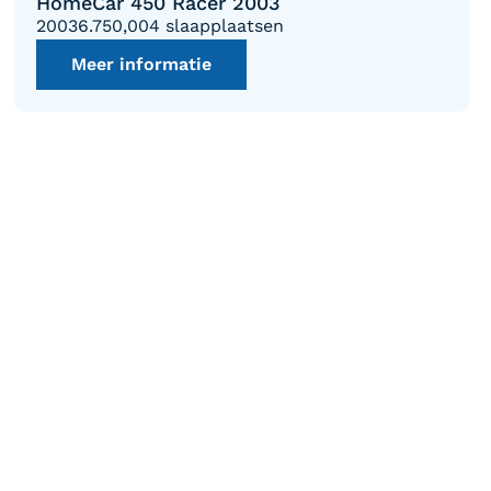
HomeCar 450 Racer 2003
2003
6.750,00
4 slaapplaatsen
Meer informatie