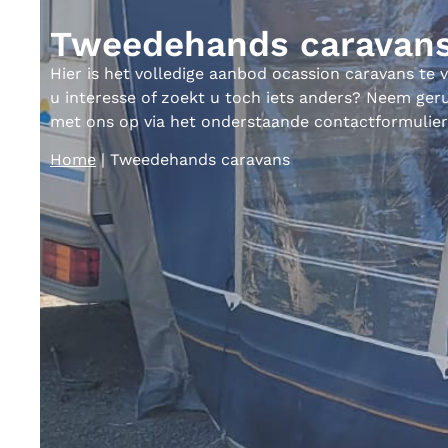
Tweedehands caravan
Hier is het volledige aanbod ocassion caravans te 
u interesse of zoekt u toch iets anders? Neem ger
met ons op via het onderstaande contactformulier
Home
|
Tweedehands caravans