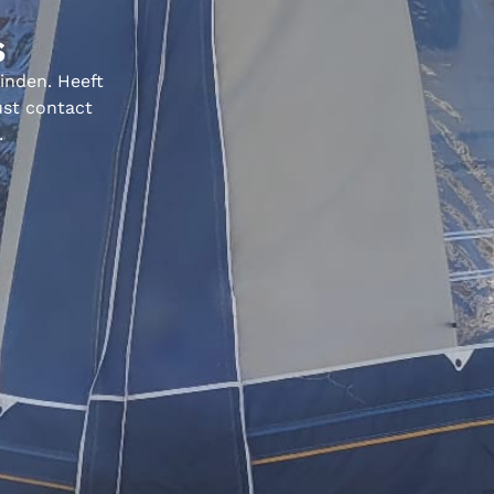
s
vinden. Heeft
ust contact
.